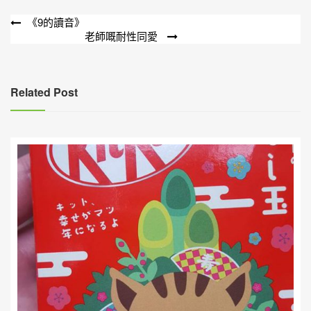
文
《9的讀音》
老師嘅耐性同愛
章
導
覽
Related Post