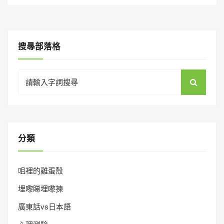
搜㝷部落格
Search
for:
分類
咀裡的雞蛋殼
埋嚟睇埋嚟揀
廣東話vs日本語