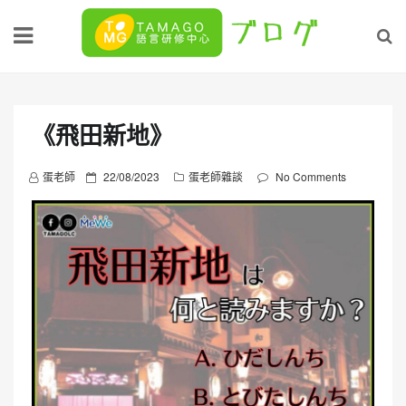
Skip
to
content
《飛田新地》
P
蛋老師
22/08/2023
蛋老師雜談
No Comments
o
s
t
e
d
o
n