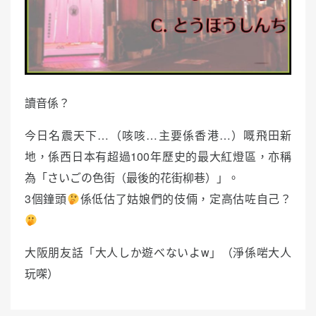
讀音係？
今日名震天下…（咳咳…主要係香港…）嘅飛田新
地，係西日本有超過100年歷史的最大紅燈區，亦稱
為「さいごの色街（最後的花街柳巷）」。
3個鐘頭
係低估了姑娘們的伎倆，定高估咗自己？
大阪朋友話「大人しか遊べないよw」（淨係啱大人
玩㗎）