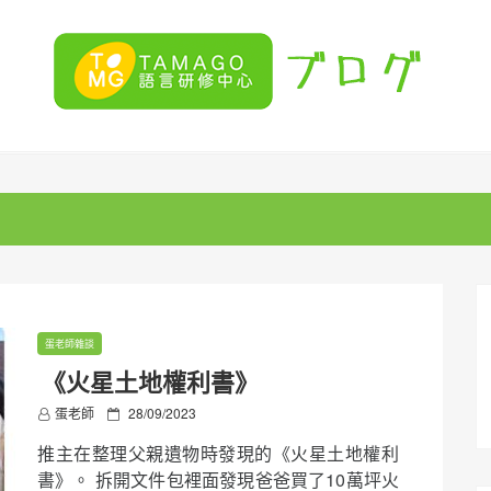
蛋老師雜談
《火星土地權利書》
P
蛋老師
28/09/2023
o
推主在整理父親遺物時發現的《火星土地權利
s
t
書》。 拆開文件包裡面發現爸爸買了10萬坪火
e