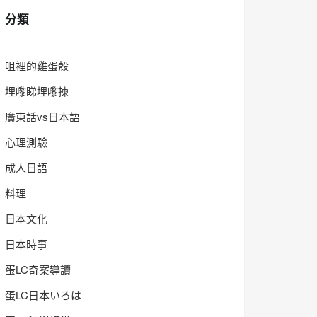
分類
咀裡的雞蛋殼
埋嚟睇埋嚟揀
廣東話vs日本語
心理測驗
成人日語
料理
日本文化
日本時事
蛋LC奇案導讀
蛋LC日本いろは