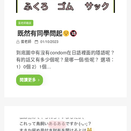
蛋老師雜談
既然有同學問起
P
蛋老師
01/10/2023
o
到底圖中有沒有condom在日語裡面的隱語呢？
s
有的話又有多少個呢？是哪一個/些呢？ 選項：
t
1）0個 2）1個…
e
d
閱讀更多
o
n