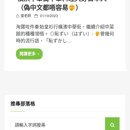
（偽中文都唔容易
）
P
蛋老師
01/10/2023
o
淘寶咗件秦始皇衫行橫濱中華街，繼續介紹中菜
s
館的種種領悟。 ◎恥ずい（はずい）-
曾幾何
t
時的流行語，「恥ずかし…
e
d
閱讀更多
o
n
搜㝷部落格
Search
for: