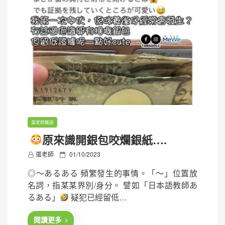
蛋老師雜談
原來識開銀包咬爛銀紙….
P
蛋老師
01/10/2023
o
◎〜あるある 頻繁發生的事情。「～」位置放
s
名詞，指某某界別/身分。 譬如「日本語教師あ
t
るある」
疑犯已經留低…
e
d
閱讀更多