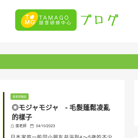
蛋老師雜談
◎モジャモジャ - 毛髮蓬鬆凌亂
的樣子
P
蛋老師
04/10/2023
o
日本家庭一般同小朋友共浴到4～5歲的不少
s