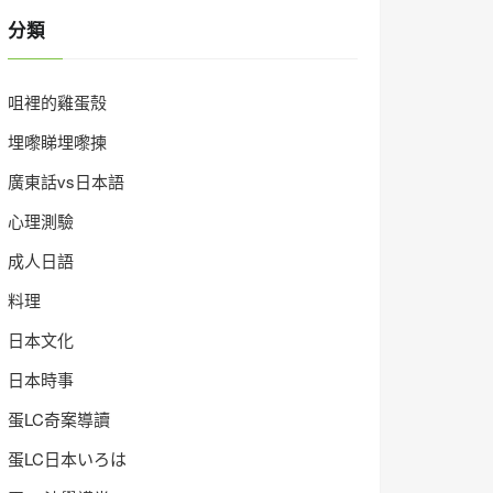
分類
咀裡的雞蛋殼
埋嚟睇埋嚟揀
廣東話vs日本語
心理測驗
成人日語
料理
日本文化
日本時事
蛋LC奇案導讀
蛋LC日本いろは