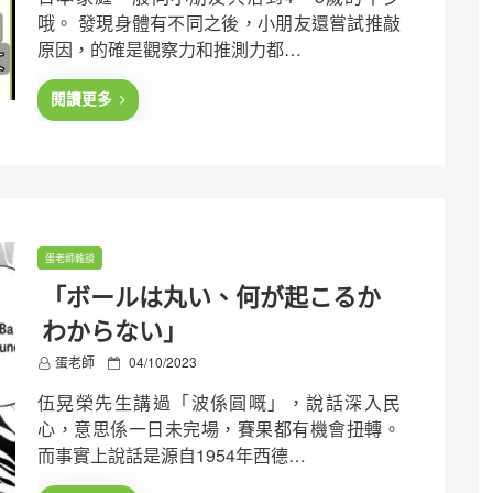
t
哦。 發現身體有不同之後，小朋友還嘗試推敲
e
原因，的確是觀察力和推測力都…
d
o
n
閱讀更多
蛋老師雜談
「ボールは丸い、何が起こるか
わからない」
P
蛋老師
04/10/2023
o
伍晃榮先生講過「波係圓嘅」，說話深入民
s
t
心，意思係一日未完場，賽果都有機會扭轉。
e
而事實上說話是源自1954年西德…
d
o