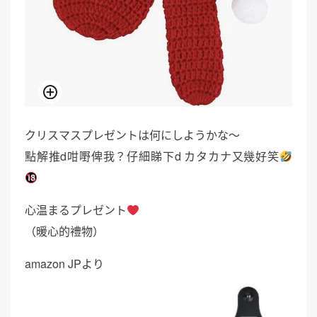
クリスマスプレゼントは何にしようかな〜
點解推d咁嘢俾我？仔細睇下d カタカナ又幾好笑
心温まるプレゼント
（暖心的禮物）
amazon JPより