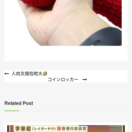
文
人肉叉燒包咁大
コインロッカー
章
導
覽
Related Post