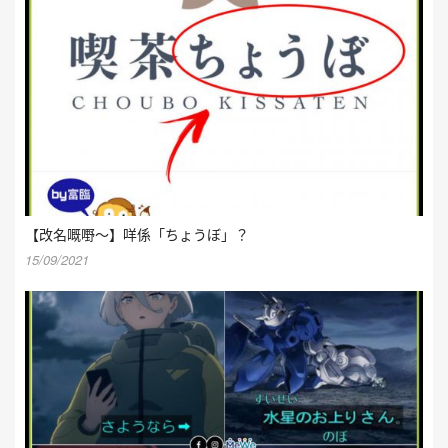
【改名嘅嘢～】咩係「ちょうぼ」？
15/09/2021