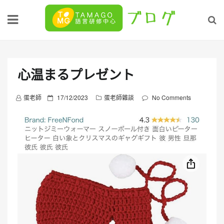
Skip
to
content
心温まるプレゼント
P
蛋老師
17/12/2023
蛋老師雜談
No Comments
o
s
t
e
d
o
n