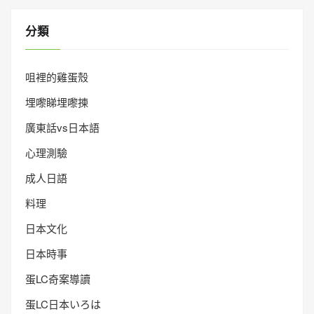
分類
咀裡的雞蛋殼
埋嚟睇埋嚟揀
廣東話vs日本語
心理測驗
成人日語
料理
日本文化
日本時事
蛋LC奇案導讀
蛋LC日本いろは