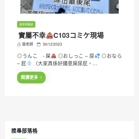
蛋老師雜談
實屬不幸
C103コミケ現場
P
蛋老師
30/12/2023
o
◎うんこ - 屎
◎おしっこ – 尿
◎おなら
s
– 屁
（大家真係好鍾意屎尿屁，…
t
e
閱讀更多
d
o
n
搜㝷部落格