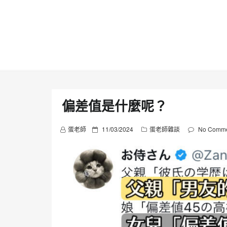
Skip
to
content
偏差值是什麼呢？
P
蛋老師
11/03/2024
蛋老師雜談
No Comme
o
s
t
e
d
o
n