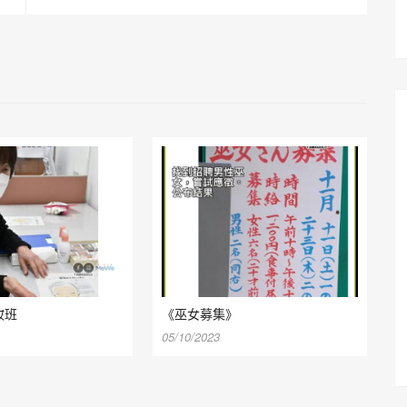
妝班
《巫女募集》
05/10/2023