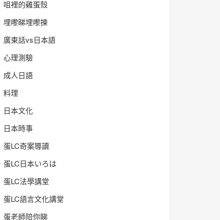
咀裡的雞蛋殼
埋嚟睇埋嚟揀
廣東話vs日本語
心理測驗
成人日語
料理
日本文化
日本時事
蛋LC奇案導讀
蛋LC日本いろは
蛋LC法學講堂
蛋LC語言文化講堂
蛋老師陪你睇