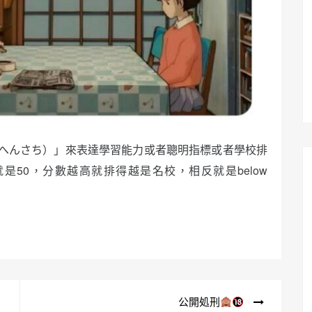
へんさち）」來表達學習能力或者聰明指標或者學校排
排中間的就是50，分數越高就排得越是名校，相反就是below
公開処刑