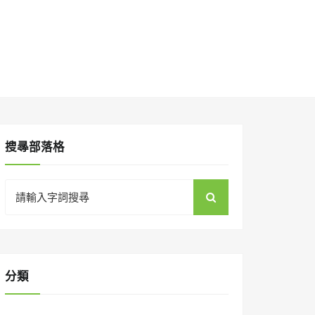
搜㝷部落格
Search
for:
分類