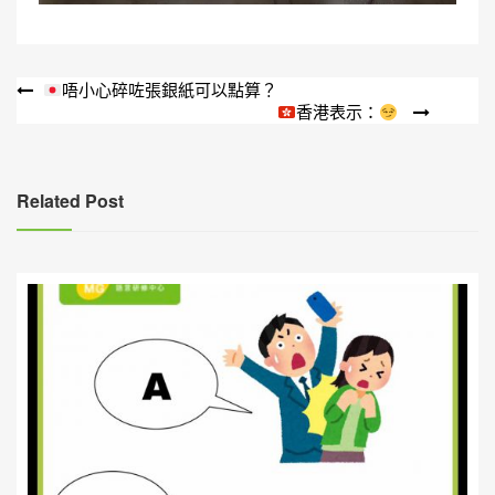
文
唔小心碎咗張銀紙可以點算？
香港表示：
章
導
覽
Related Post