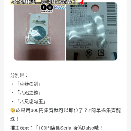
分別是：
・「草薙の剣」
・「八咫之鏡」
・「八尺瓊勾玉」
於是用300円集齊就可以即位了？#簡單過集齊龍
珠！
推主表示：「100円店係Seria 唔係Daiso哦！」