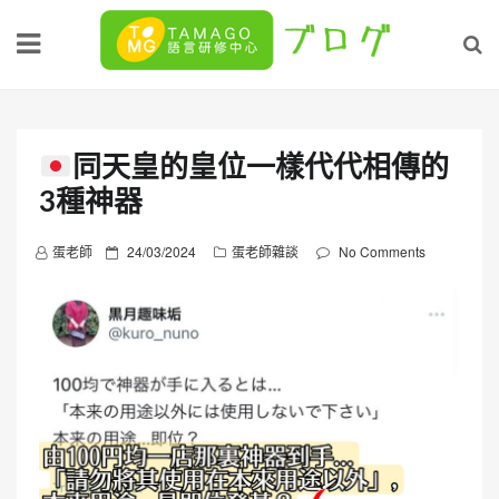
Skip
to
content
同天皇的皇位一樣代代相傳的
3種神器
P
蛋老師
24/03/2024
蛋老師雜談
No Comments
o
s
t
e
d
o
n