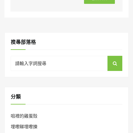
搜㝷部落格
Search
for:
分類
咀裡的雞蛋殼
埋嚟睇埋嚟揀