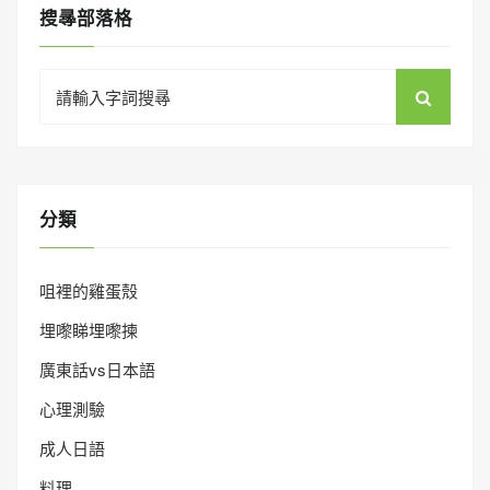
搜㝷部落格
Search
for:
分類
咀裡的雞蛋殼
埋嚟睇埋嚟揀
廣東話vs日本語
心理測驗
成人日語
料理