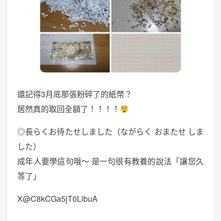
還記得3月底那張粉碎了的紙幣？
居然真的取回全額了！！！！
◎長らくお待たせしました（ながらく おまたせ しま
した）
成年人要學這句哦～ 是一句很有教養的說法「讓您久
等了」
X@C8kCGa5jT0LlbuA