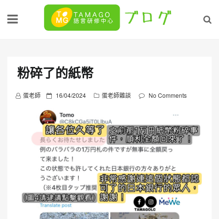
Skip
to
content
粉碎了的紙幣
P
蛋老師
16/04/2024
蛋老師雜談
No Comments
o
s
t
e
d
o
n