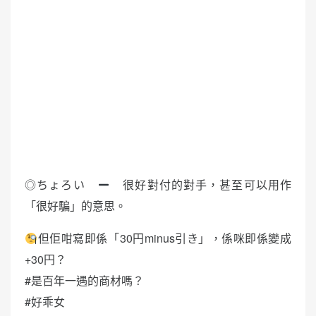
◎ちょろい
很好對付的對手，甚至可以用作
「很好騙」的意思。
但佢咁寫即係「30円minus引き」，係咪即係變成
+30円？
#是百年一遇的商材嗎？
#好乖女