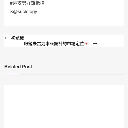
#這攻勢好難抵擋
X@suciology
文
初號機
眼鏡朱古力本來設計的市場定位
章
導
覽
Related Post