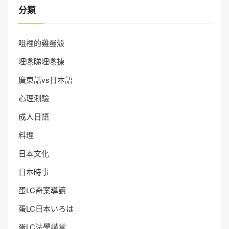
分類
咀裡的雞蛋殼
埋嚟睇埋嚟揀
廣東話vs日本語
心理測驗
成人日語
料理
日本文化
日本時事
蛋LC奇案導讀
蛋LC日本いろは
蛋LC法學講堂