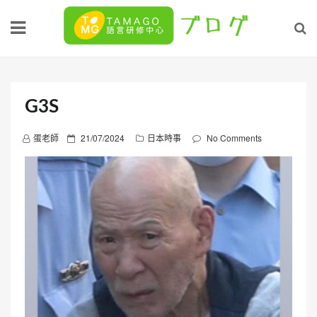
Skip
to
content
G3S
P
蛋老師
21/07/2024
日本時事
No Comments
o
s
t
e
d
o
n