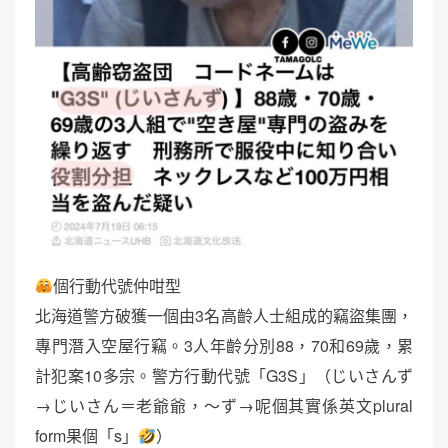
個行動代號仲咁型
北海道警方破獲一個由3名高齡人士組成的竊盜集團，
專門潛入空屋行竊。3人年齡分別88，70和69歲，累
計犯案10多宗。警方行動代號「G3S」（じいさんず
→じいさん＝老爺爺，～ず→呢個其實係英文plural
form果個「s」
）