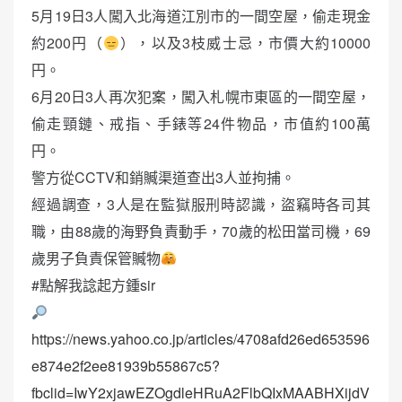
5月19日3人闖入北海道江別市的一間空屋，偷走現金
約200円（
），以及3枝威士忌，市價大約10000
円。
6月20日3人再次犯案，闖入札幌市東區的一間空屋，
偷走頸鏈、戒指、手錶等24件物品，市值約100萬
円。
警方從CCTV和銷贓渠道查出3人並拘捕。
經過調查，3人是在監獄服刑時認識，盜竊時各司其
職，由88歲的海野負責動手，70歲的松田當司機，69
歲男子負責保管贓物
#點解我諗起方鍾sir
https://news.yahoo.co.jp/articles/4708afd26ed653596
e874e2f2ee81939b55867c5?
fbclid=IwY2xjawEZOgdleHRuA2FlbQIxMAABHXijdV