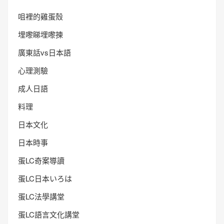
咀裡的雞蛋殼
埋嚟睇埋嚟揀
廣東話vs日本語
心理測驗
成人日語
料理
日本文化
日本時事
蛋LC奇案導讀
蛋LC日本いろは
蛋LC法學講堂
蛋LC語言文化講堂