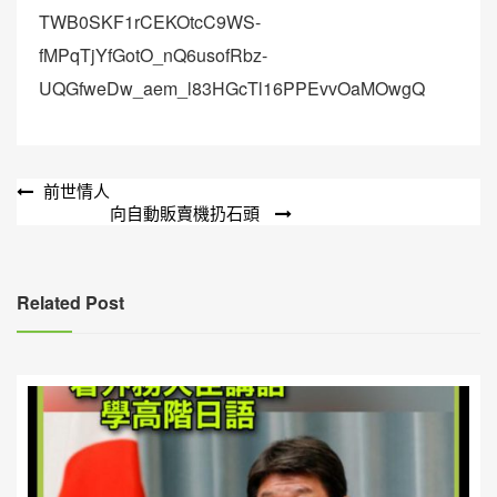
TWB0SKF1rCEKOtcC9WS-
fMPqTjYfGotO_nQ6usofRbz-
UQGfweDw_aem_l83HGcTl16PPEvvOaMOwgQ
文
前世情人
向自動販賣機扔石頭
章
導
覽
Related Post