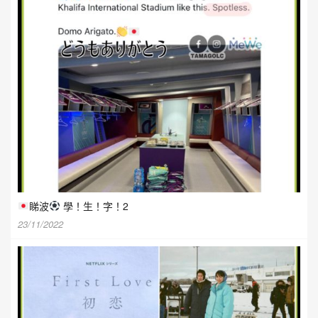
睇波
學！生！字！2
23/11/2022