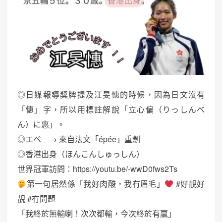
◎日媒報導獎牌提及江旻憓的時候，因為日文沒有
「憓」字，所以用標註解說「立心偏（りっしんべ
ん）に惠」。
◎エペ → 來自法文「épée」重劍
◎香港出身（ほんこんしゅっしん）
世界冠軍訪問：https://youtu.be/-wwD0fws2Ts
第一句居然係「我好肉酸，我冇眉毛」
#好靚好
靚 #冇問題
「我終於無輸喇！次次都輸，今次終於有贏」