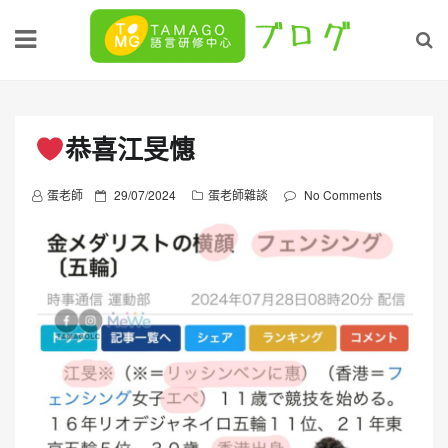
Skip
to
content
恭喜江旻憓
P
蛋老師
29/07/2024
蛋老師雜談
No Comments
o
s
t
e
d
o
n