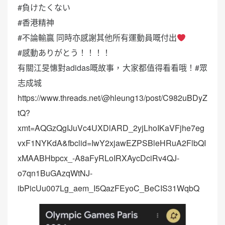
#負けたくない
#香港精神
#不論輸贏 同時亦感謝其他所有運動員嘅付出
#感動ありがとう！！！！
有關江旻憓對adidas嘅故事，大家都值得看看哦！#眾
志成城
https://www.threads.net/@hleung13/post/C982uBDyZ
tQ?
xmt=AQGzQgIJuVc4UXDlARD_2yjLhoIKaVFjhe7eg
vxF1NYKdA&fbclid=IwY2xjawEZPSBleHRuA2FlbQI
xMAABHbpcx_-A8aFyRLoIRXAycDciRv4QJ-
o7qn1BuGAzqWtNJ-
ibPicUu007Lg_aem_I5QazFEyoC_BeCIS31WqbQ