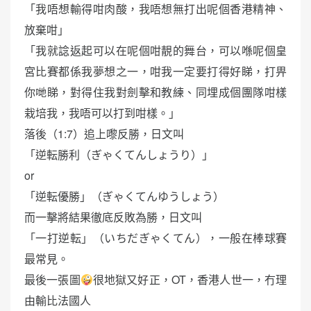
「我唔想輸得咁肉酸，我唔想無打出呢個香港精神、
放棄咁」
「我就諗返起可以在呢個咁靚的舞台，可以喺呢個皇
宮比賽都係我夢想之一，咁我一定要打得好睇，打畀
你哋睇，對得住我對劍擊和教練、同埋成個團隊咁樣
栽培我，我唔可以打到咁樣。」
落後（1:7）追上嚟反勝，日文叫
「逆転勝利（ぎゃくてんしょうり）」
or
「逆転優勝」（ぎゃくてんゆうしょう）
而一擊將結果徹底反敗為勝，日文叫
「一打逆転」（いちだぎゃくてん），一般在棒球賽
最常見。
最後一張圖
很地獄又好正，OT，香港人世一，冇理
由輸比法國人