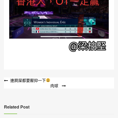
文
連屙屎都要壓抑一下
肉球
章
導
覽
Related Post