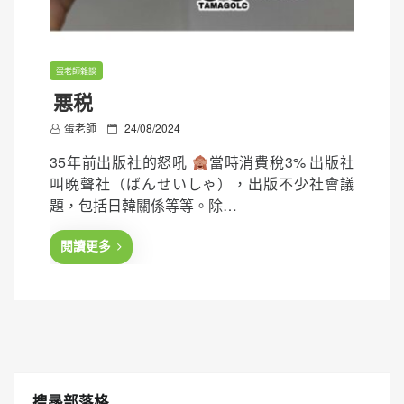
蛋老師雜談
悪税
P
蛋老師
24/08/2024
o
35年前出版社的怒吼
當時消費稅3% 出版社
s
叫晩聲社（ばんせいしゃ），出版不少社會議
t
題，包括日韓關係等等。除…
e
d
閱讀更多
o
n
搜㝷部落格