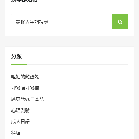
Search
for:
分類
咀裡的雞蛋殼
埋嚟睇埋嚟揀
廣東話vs日本語
心理測驗
成人日語
料理