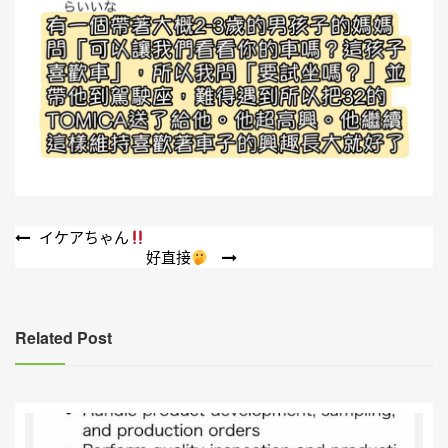
文
イケアちゃん
好直接
章
導
覽
Related Post