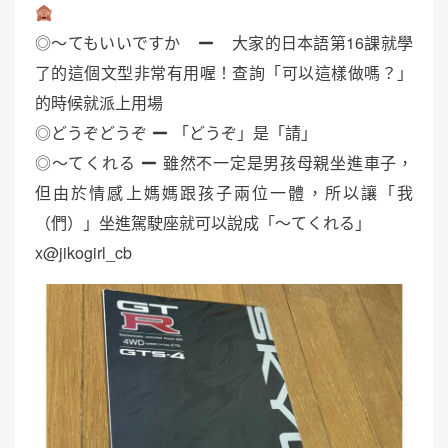
◎〜てもいいですか
大家的日本語第16課就學
了的這個文型非常有用喔！查詢「可以這樣做嗎？」
的時候就派上用場
◎どうぞどうぞ
「どうぞ」是「請」
◎〜てくれる
雖然不一定是男孩母親坐進車子，
但由於情感上媽媽跟孩子兩位一體，所以讓「我
（們）」坐進駕駛座就可以說成「～てくれる」
x@jikogirl_cb