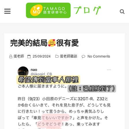
Skip
to
content
完美的結局
很有愛
P
蛋老師
25/09/2024
蛋老師雜談
No Comments
o
s
t
e
d
o
n