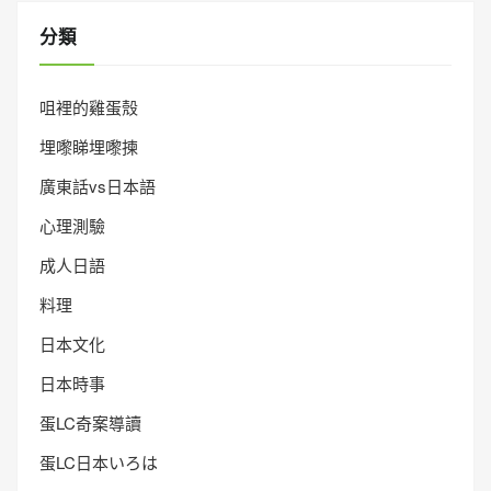
分類
咀裡的雞蛋殼
埋嚟睇埋嚟揀
廣東話vs日本語
心理測驗
成人日語
料理
日本文化
日本時事
蛋LC奇案導讀
蛋LC日本いろは