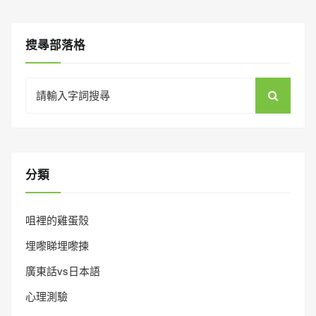
搜㝷部落格
Search
for:
分類
咀裡的雞蛋殼
埋嚟睇埋嚟揀
廣東話vs日本語
心理測驗