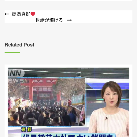
文
媽媽真好
世話が焼ける
章
導
覽
Related Post