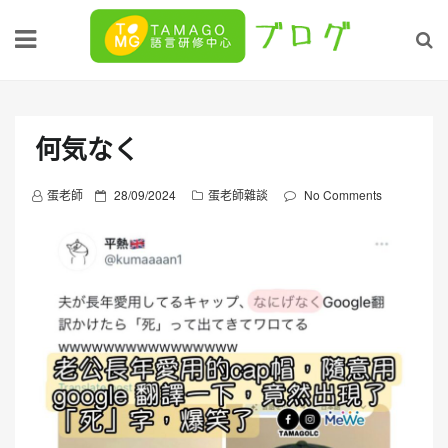
Skip
to
content
何気なく
P
蛋老師
28/09/2024
蛋老師雜談
No Comments
o
s
t
e
d
o
n