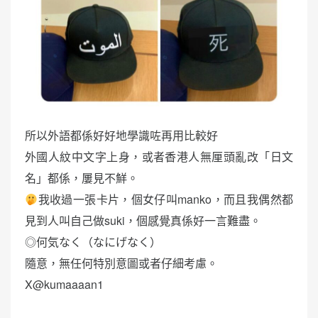
所以外語都係好好地學識咗再用比較好
外國人紋中文字上身，或者香港人無厘頭亂改「日文
名」都係，屢見不鮮。
我收過一張卡片，個女仔叫manko，而且我偶然都
見到人叫自己做suki，個感覺真係好一言難盡。
◎何気なく（なにげなく）
隨意，無任何特別意圖或者仔細考慮。
X@kumaaaan1