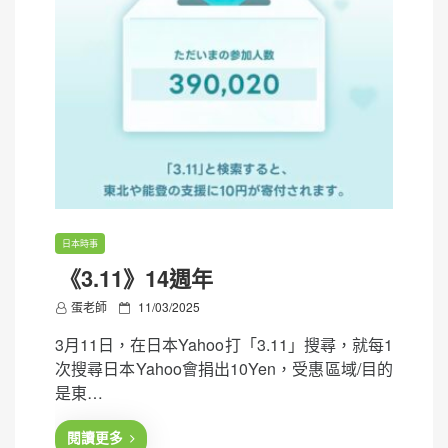
日本時事
《3.11》14週年
P
蛋老師
11/03/2025
o
3月11日，在日本Yahoo打「3.11」搜尋，就每1
s
次搜尋日本Yahoo會捐出10Yen，受惠區域/目的
t
是東…
e
d
閱讀更多