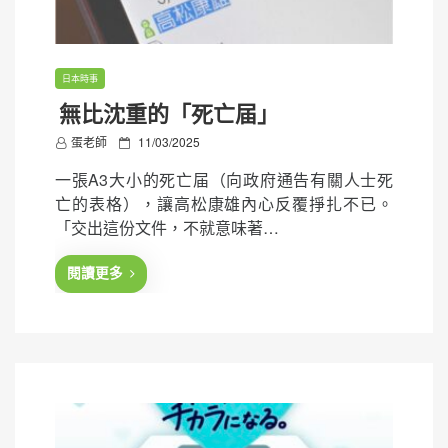
日本時事
無比沈重的「死亡届」
P
蛋老師
11/03/2025
o
一張A3大小的死亡届（向政府通告有關人士死
s
亡的表格），讓高松康雄內心反覆掙扎不已。
t
「交出這份文件，不就意味著…
e
d
閱讀更多
o
n