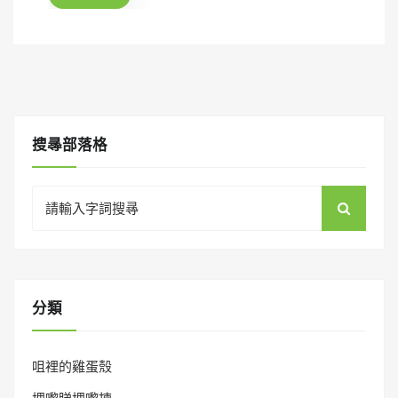
o
n
搜㝷部落格
Search
for:
分類
咀裡的雞蛋殼
埋嚟睇埋嚟揀