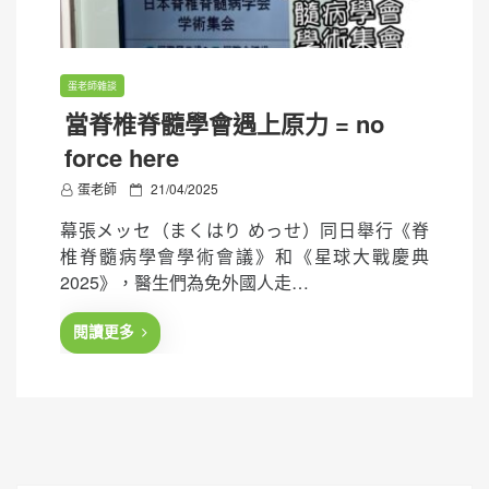
蛋老師雜談
當脊椎脊髓學會遇上原力 = no
force here
P
蛋老師
21/04/2025
o
幕張メッセ（まくはり めっせ）同日舉行《脊
s
椎脊髓病學會學術會議》和《星球大戰慶典
t
2025》，醫生們為免外國人走…
e
d
閱讀更多
o
n