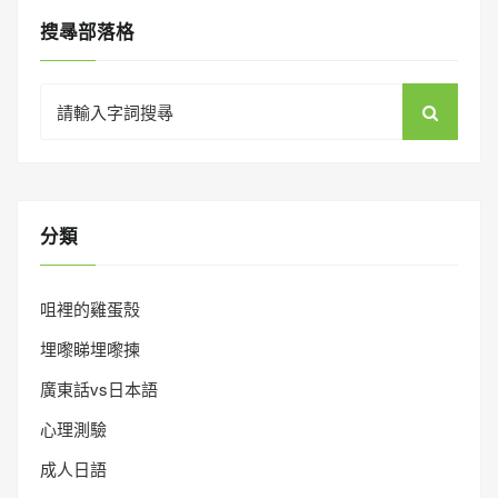
搜㝷部落格
Search
for:
分類
咀裡的雞蛋殼
埋嚟睇埋嚟揀
廣東話vs日本語
心理測驗
成人日語