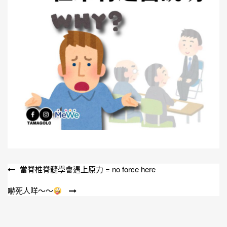
文
當脊椎脊髓學會遇上原力 = no force here
章
嚇死人咩～～
導
覽