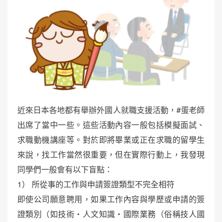
近來日本各地都有舉辦外國人就職支援活動，#蛋老師
出席了當中一些。這些活動內容一般包括模擬面試、
求職動機講座等。對於即將畢業或正在求職的留學生
來說，找工作當然很重要，但在實際行動上，我發現
同學們一般會有以下盲點：
1） 所從事的工作與申請簽證類型不完全相符
即使公司願意聘用，如果工作內容與學歷或申請的簽
證類別（如技術・人文知識・國際業務（俗稱技人國