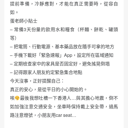
提前準備，冷靜應對，才能在真正需要時，從容自
如。
蛋老師小貼士
– 常備3天份量的飲用水和糧食（杯麵、餅乾、罐頭
等）
– 把電筒、行動電源、基本藥品放在隨手可拿的地方
– 手機下載好「緊急速報」App，設定所在區域通知
– 定期檢查家中的家具是否固定好，避免搖晃倒塌
– 記得跟家人朋友約定緊急集合地點
今天沒事，正好提醒自己：
真正的安心，是從平日的小心開始的。
唉
最後我想吐槽一下香港人…與其擔心地震，倒不
如加強注意交通安全，坐車時保持戴上安全帶，過馬
路注意燈號，小朋友用car seat…