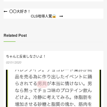
文
〇〇大好き！
CLS咁得人驚
章
導
覽
Related Post
ちゃんと反省しなさいよ！
02/01/2020