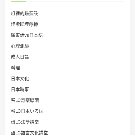
咀裡的雞蛋殼
埋嚟睇埋嚟揀
廣東話vs日本語
心理測驗
成人日語
料理
日本文化
日本時事
蛋LC奇案導讀
蛋LC日本いろは
蛋LC法學講堂
蛋LC語言文化講堂