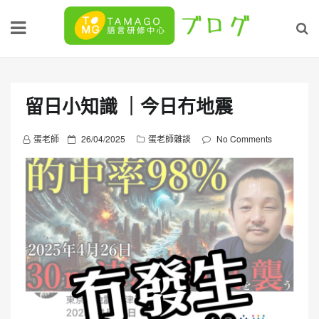
Skip
to
content
留日小知識 ｜今日冇地震
P
蛋老師
26/04/2025
蛋老師雜談
No Comments
o
s
t
e
d
o
n