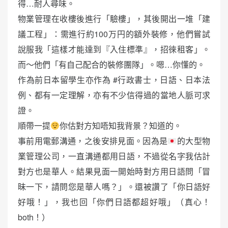
得…耐人尋味。
物業管理在收樓後進行「驗樓」，其後開出一堆「建
議工程」：需進行約100万円的額外裝修，他們嘗試
說服我「這樣才能達到『入住標準』，招徠租客」。
而～他們「有自己配合的裝修團隊」。嗯…你懂的。
作為前日本留學生亦作為 #行政書士，日語、日本法
例、都有一定理解，亦有不少信得過的當地人脈可求
證。
順帶一提
你估對方知唔知我背景？知道的。
事前用電郵溝通，之後安排見面。因為是
的大型物
業管理公司，一直溝通都用日語，不過從名字我估計
對方也是華人。結果見面一開始時對方用日語問「冒
昧一下，請問您是華人嗎？」。還被讚了「你日語好
好哦！」，我也回「你們日語都超好哦」（真心！
both！）