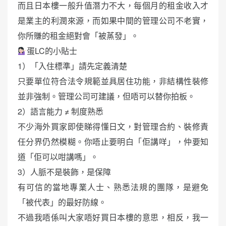
而且日本樓一般升值潛力不大，每個月的租金收入才
是業主的利潤來源，而如果中間的管理公司不老實，
你所賺的租金絕對會「被蒸發」。
蛋LC的小貼士
1）「入住標準」請先定義清楚
只要單位符合法令規範並具居住功能，非結構性裝修
並非強制。管理公司可建議，但唔可以替你拍板。
2）語言能力 ≠ 制度熟悉
不少海外買家即使睇得懂日文，對管理合約、裝修責
任分界仍然模糊。你唔止要明白「佢講咩」，仲要知
道「佢可以咁講嗎」。
3）人脈不是裝飾，是保障
有可信的當地專業人士、熟悉法規的團隊，是避免
「被代表」的最好防線。
不過我唔係叫大家唔好買日本樓的意思，相反，我一