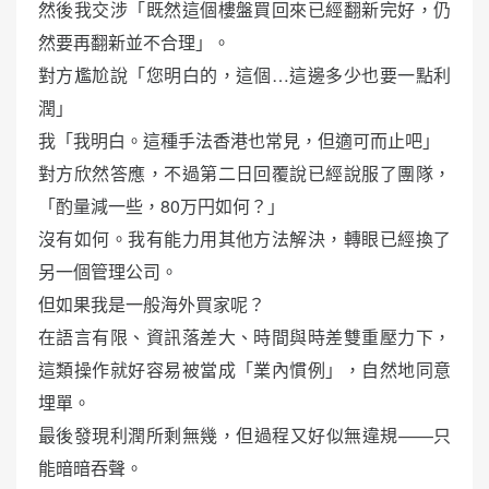
然後我交涉「既然這個樓盤買回來已經翻新完好，仍
然要再翻新並不合理」。
對方尷尬說「您明白的，這個…這邊多少也要一點利
潤」
我「我明白。這種手法香港也常見，但適可而止吧」
對方欣然答應，不過第二日回覆說已經說服了團隊，
「酌量減一些，80万円如何？」
沒有如何。我有能力用其他方法解決，轉眼已經換了
另一個管理公司。
但如果我是一般海外買家呢？
在語言有限、資訊落差大、時間與時差雙重壓力下，
這類操作就好容易被當成「業內慣例」，自然地同意
埋單。
最後發現利潤所剩無幾，但過程又好似無違規——只
能暗暗吞聲。