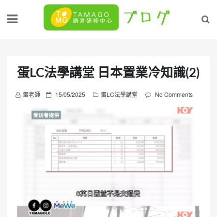
Skip
to
content
蛋LC法學講堂 日本置業冷知識(2)
P
蛋老師
15/05/2025
蛋LC法學講堂
No Comments
o
s
t
e
d
o
n