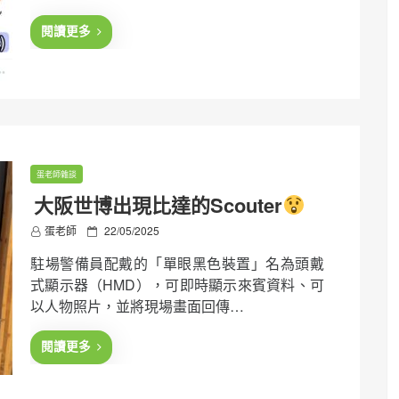
d
o
閱讀更多
n
蛋老師雜談
大阪世博出現比達的Scouter
P
蛋老師
22/05/2025
o
駐場警備員配戴的「單眼黑色裝置」名為頭戴
s
t
式顯示器（HMD），可即時顯示來賓資料、可
e
以人物照片，並將現場畫面回傳…
d
o
n
閱讀更多