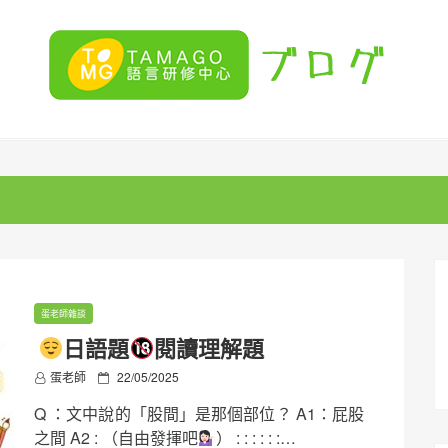
蛋老師雜談
日語題
閱讀理解題
P
蛋老師
22/05/2025
o
Q ：文中說的「股間」是那個部位？ A1：屁股
s
t
之間 A2 : （自由發揮吧
） : : : : : :…
e