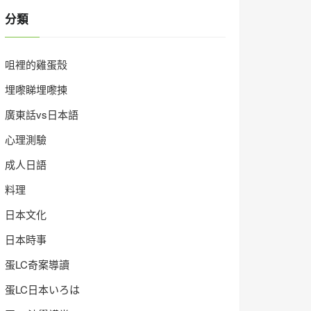
分類
咀裡的雞蛋殼
埋嚟睇埋嚟揀
廣東話vs日本語
心理測驗
成人日語
料理
日本文化
日本時事
蛋LC奇案導讀
蛋LC日本いろは