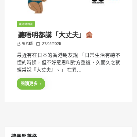
蛋老師雜談
聽唔明都講「大丈夫」
P
蛋老師
27/05/2025
o
最近有在日本的香港朋友說 「日常生活有聽不
s
懂的時候，但不好意思叫對方重複，久而久之就
t
經常說『大丈夫』。」 在異…
e
d
閱讀更多
o
n
搜㝷部落格