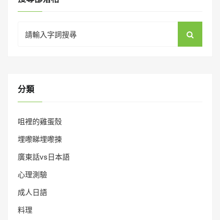
Search
for:
分類
咀裡的雞蛋殼
埋嚟睇埋嚟揀
廣東話vs日本語
心理測驗
成人日語
料理