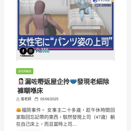
蛋老師雜談
漏咗嘢返屋企拎
發現老細除
褲瞓喺床
P
蛋老師
05/06/2025
o
福岡事件。 女事主二十多歲，趁午休時間回
s
家取回忘記帶的東西，駭然發現上司（47歲）躺
t
在自己床上，而且當時上司…
e