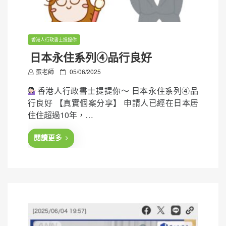
香港人行政書士提提你
日本永住系列④品行良好
P
蛋老師
05/06/2025
o
香港人行政書士提提你～ 日本永住系列④品
s
行良好 【真實個案分享】 申請人已經在日本居
t
住住超過10年，…
e
d
閱讀更多
o
n