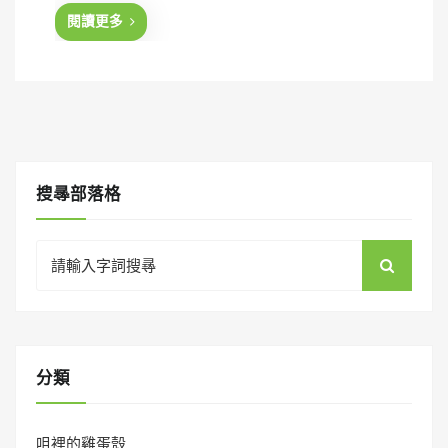
d
閱讀更多
o
n
搜㝷部落格
Search
for:
分類
咀裡的雞蛋殼