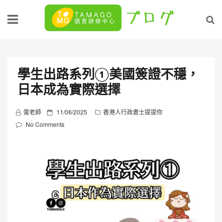
Skip
to
content
學生出路系列①美國簽證不穩，
日本成為實際選擇
P
蛋老師
11/06/2025
香港人行政書士提提你
o
No Comments
s
t
e
d
o
n