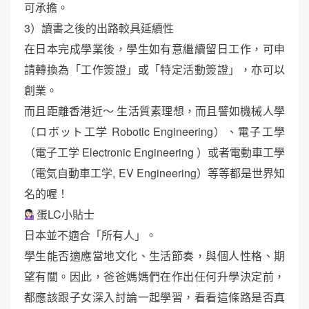
可承擔。
3）讀書之後的出路較具延續性
在日本完成學業後，學生如有意繼續留日工作，可申
請轉換為「工作簽證」或「特定活動簽證」，亦可以
創業。
而且距離香港近～ 生活質素理想，而且譬如機械人學
（ロボット工学 Robotic Engineering）、電子工學
（電子工学 Electronic Engineering ）或者電動車工學
（電気自動車工学, EV Engineering）等等都是世界知
名的喔！
蛋LC小貼士
日本並不適合「所有人」。
學生能否適應當地文化、生活節奏，與個人性格、期
望有關。因此，爸爸媽媽們在作出任何升學決定前，
都應該跟子女深入討論一起學習，看看這條路是否真