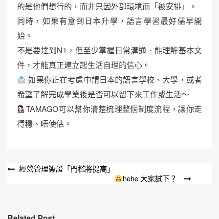
的是他們想行的，而非只因外部環境而「被安排」。
同時，如果有意到日本升學，語言學習最好儘早開
始。
不是要達到N1，但至少掌握日常溝通、能理解基本文
件，才能真正建立起生活自理的信心。
如果你正在考慮申請日本的語言學校、大學，或者
希望了解完成學業後是否可以留下來工作或生活～
TAMAGO可以幫你清楚梳理整個制度流程，讓你走
得穩、唔使估。
文
經營管理簽證「門檻將提高」
hehe 大家試下？
章
導
覽
Related Post