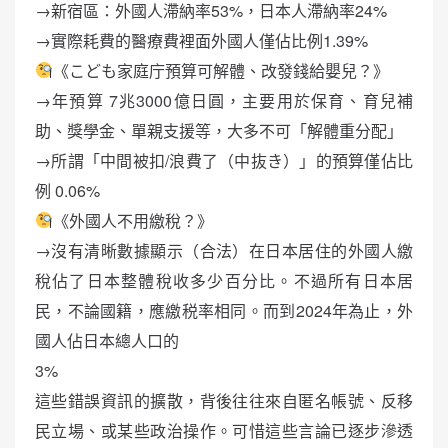
→新宿區：外國人滯納率53%，日本人滯納率24%
→實際耗費的醫療費裡面外國人僅佔比例1.39%
《こども家庭庁預算可解體、改發錢給嬰兒？》
→年預算 7兆3000億日圓，主要用於保育、育兒補
助、獎學金、單親支援等，大多不可「解體重分配」
→所謂「中間被扣/浪費了（中抜き）」的預算僅佔比
例 0.06%
《外國人不用繳稅？》
→沒有清晰數據顯示（合法）在日本居住的外國人繳
稅佔了日本整體稅收多少百分比。不過所有日本居
民，不論國籍，應繳税率相同。而到2024年為止，外
國人佔日本總人口的
3%
這些錯誤資訊的擴散，背後往往來自匿名帳號、反移
民立場、或某些政治操作。可惜這些言論已逐步滲透