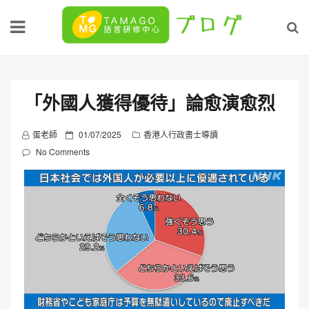
Skip
to
content
「外國人獲得優待」論愈演愈烈
P
蛋老師
01/07/2025
香港人行政書士導讀
o
No Comments
s
t
e
d
o
n