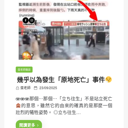
蛋老師雜談
幾乎以為發生「原地死亡」事件
P
蛋老師
23/09/2025
o
🫨🫨🫨那個⋯那個⋯「立ち往生」不是站立死亡
s
的意思，雖然它的由來的確真的是那麼一個
t
壯烈的犧牲姿勢。 ◎立ち往生…
e
d
閱讀更多