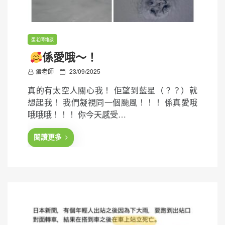
蛋老師雜談
係愛哦～！
P
蛋老師
23/09/2025
o
真的有太空人關心我！ 佢望到藍星（？？）就
s
想起我！ 我們凝視同一個颱風！！！ 係真愛哦
t
哦哦哦！！！ 你今天感受…
e
d
閱讀更多
o
n