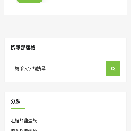
o
n
搜㝷部落格
Search
for:
分類
咀裡的雞蛋殼
埋嚟睇埋嚟揀