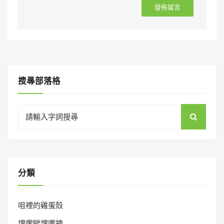
搜㝷部落格
Search
for:
分類
咀裡的雞蛋殼
埋嚟睇埋嚟揀