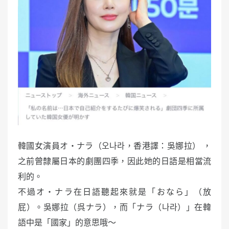
韓國女演員オ・ナラ（오나라，香港譯：吳娜拉） ，
之前曾隸屬日本的劇團四季，因此她的日語是相當流
利的。
不過オ・ナラ在日語聽起來就是「おなら」（放
屁）。吳娜拉（呉ナラ），而「ナラ（나라）」在韓
語中是「國家」的意思哦～