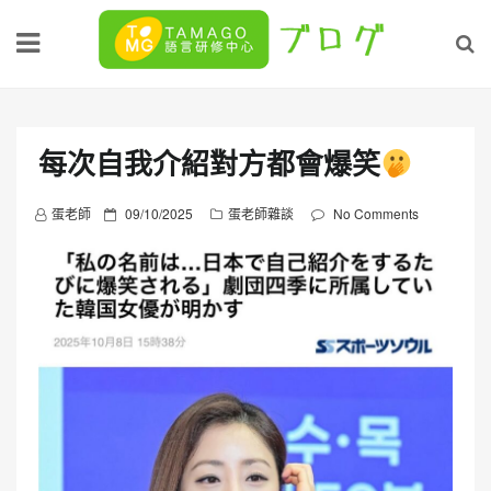
Skip
to
content
每次自我介紹對方都會爆笑
P
蛋老師
09/10/2025
蛋老師雜談
No Comments
o
s
t
e
d
o
n