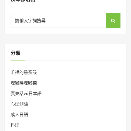
Search
for:
分類
咀裡的雞蛋殼
埋嚟睇埋嚟揀
廣東話vs日本語
心理測驗
成人日語
料理