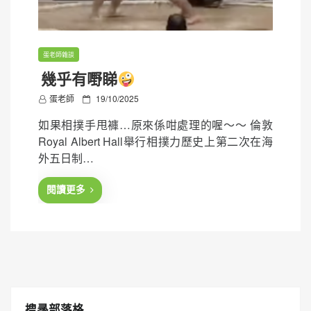
蛋老師雜談
幾乎有嘢睇
P
蛋老師
19/10/2025
o
如果相撲手甩褲…原來係咁處理的喔～～ 倫敦
s
Royal Albert Hall舉行相撲力歷史上第二次在海
t
外五日制…
e
d
閱讀更多
o
n
搜㝷部落格