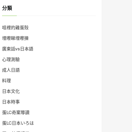
分類
咀裡的雞蛋殼
埋嚟睇埋嚟揀
廣東話vs日本語
心理測驗
成人日語
料理
日本文化
日本時事
蛋LC奇案導讀
蛋LC日本いろは