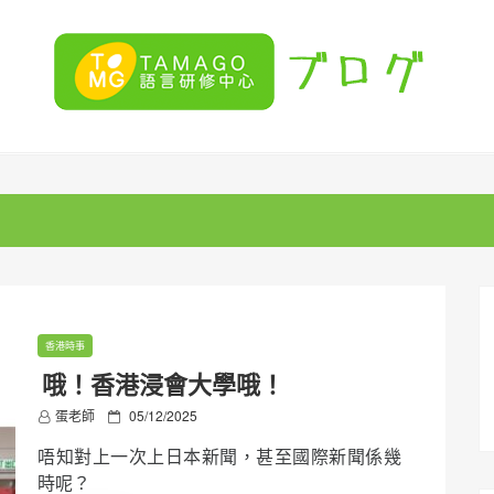
香港時事
哦！香港浸會大學哦！
P
蛋老師
05/12/2025
o
唔知對上一次上日本新聞，甚至國際新聞係幾
s
t
時呢？
e