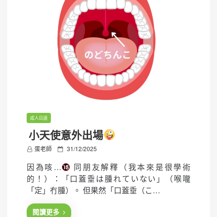
成人日語
小天使意外出場
P
蛋老師
31/12/2025
o
因為咳…
同朋友解釋（我本來是很學術
s
的！）：「口蓋垂は腫れていない」（喉嚨
t
「定」冇腫）。 但果然「口蓋垂（こ…
e
d
閱讀更多