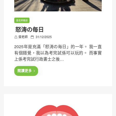
蛋老師雜談
怒涛の毎日
P
蛋老師
31/12/2025
o
2025年是充滿「怒涛の毎日」的一年。 我一直
s
有個錯覺，我以為考完試係可以玩的。 而事實
t
上係考完試行政書士之後…
e
d
閱讀更多
o
n