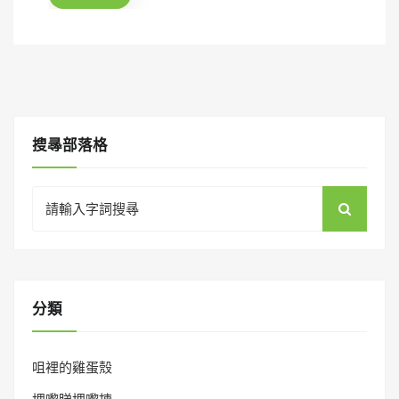
o
n
搜㝷部落格
Search
for:
分類
咀裡的雞蛋殼
埋嚟睇埋嚟揀