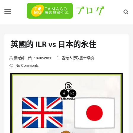
Skip
to
content
英國的 ILR vs 日本的永住
P
蛋老師
13/02/2026
香港人行政書士導讀
o
No Comments
s
t
e
d
o
n