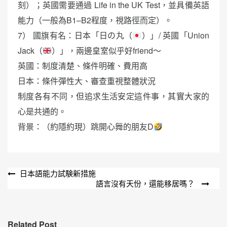
刻）；英國需要通過 Life in the UK Test，並具備英語
能力（一般為B1–B2程度，視路徑而定）。
7） 國旗有名：日本「日の丸（
）」/ 英國「Union
Jack（
）」，兩邊皇室似乎好friend～
英國：制度清楚、條件明確、費用高
日本：條件彈性大、審查重視整體狀況
制度各有不同，但追求生活安定這件事，其實大家的
心是共通的。
背景：（約隱約現）跳開心舞的朋友D
文
日本語能力試験新措施
語言沒有天份，還能移居嗎？
章
導
覽
Related Post