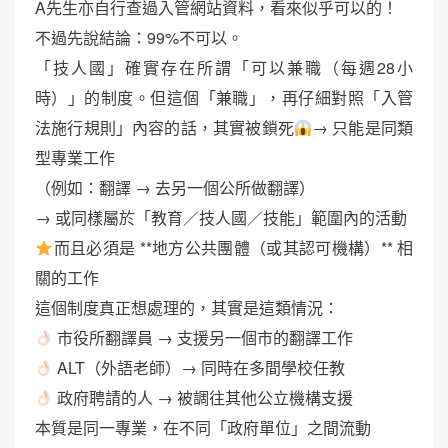
A先生亦自行查過入管網站資料，看來似乎可以的！
不過先說結論：99%不可以。
「技人國」確實存在所謂「可以兼職（每週28小
時）」的制度。但這個「兼職」，再仔細對照「入管
法施行規則」內容的話，其實被鎖死
→ 只能是同類
型專業工作
（例如：翻譯 → 去另一個公所做翻譯）
→ 或同樣屬於「教育／技人國／技能」範圍內的活動
而且必須是 **地方公共團體（或其認可機構）** 相
關的工作
這個制度真正想處理的，其實是這類情況：
市役所翻譯員 → 支援另一個市的翻譯工作
ALT（外語老師）→ 同時在多間學校任教
政府聘請的人 → 被調往其他公立機構支援
本質是同一專業，在不同「政府單位」之間流動