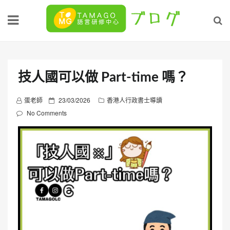
Skip
to
content
技人國可以做 Part-time 嗎？
P
蛋老師
23/03/2026
香港人行政書士導讀
o
No Comments
s
t
e
d
o
n