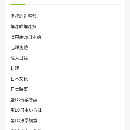
咀裡的雞蛋殼
埋嚟睇埋嚟揀
廣東話vs日本語
心理測驗
成人日語
料理
日本文化
日本時事
蛋LC奇案導讀
蛋LC日本いろは
蛋LC法學講堂