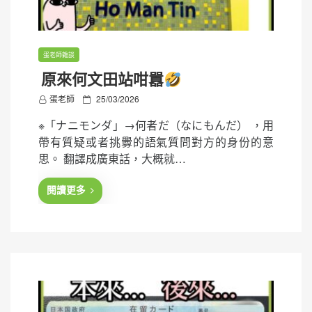
蛋老師雜談
原來何文田站咁囂
P
蛋老師
25/03/2026
o
※「ナニモンダ」→何者だ（なにもんだ） ，用
s
帶有質疑或者挑釁的語氣質問對方的身份的意
t
思。 翻譯成廣東話，大概就…
e
d
閱讀更多
o
n