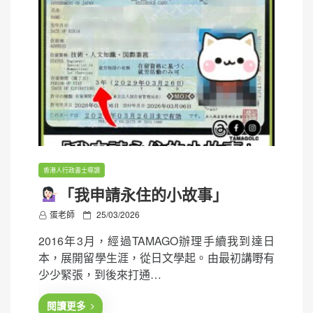
香港人行政書士導讀
「我申請永住的小故事」
P
蛋老師
25/03/2026
o
2016年3月，經過TAMAGO辦理手續我到達日
s
本，展開留學生涯，從日文學起。由最初講嘢有
t
少少緊張，到後來打通…
e
d
閱讀更多