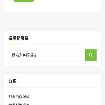
o
n
搜㝷部落格
Search
for:
分類
咀裡的雞蛋殼
埋嚟睇埋嚟揀