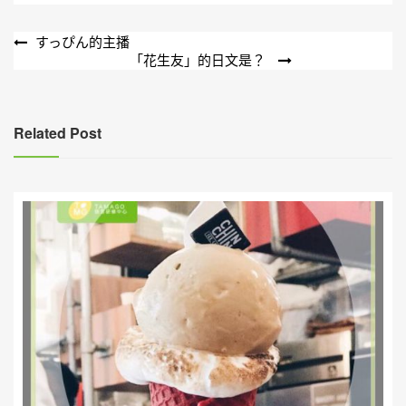
文
すっぴん的主播
「花生友」的日文是？
章
導
覽
Related Post