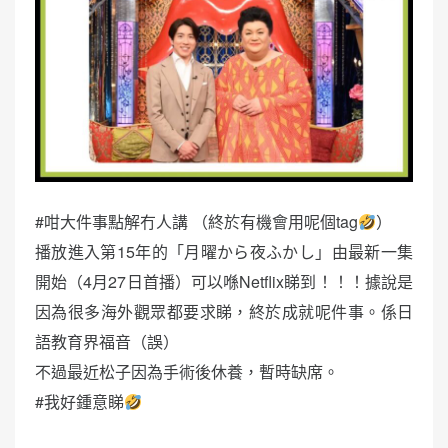
#咁大件事點解冇人講 （終於有機會用呢個tag
）
播放進入第15年的「月曜から夜ふかし」由最新一集
開始（4月27日首播）可以喺Netflix睇到！！！據說是
因為很多海外觀眾都要求睇，終於成就呢件事。係日
語教育界福音（誤）
不過最近松子因為手術後休養，暫時缺席。
#我好鍾意睇