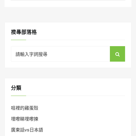
搜㝷部落格
Search
for:
分類
咀裡的雞蛋殼
埋嚟睇埋嚟揀
廣東話vs日本語