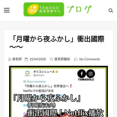
Skip
to
content
「月曜から夜ふかし」衝出國際
～～
P
蛋老師
22/04/2026
蛋老師雜談
No Comments
o
s
t
e
d
o
n