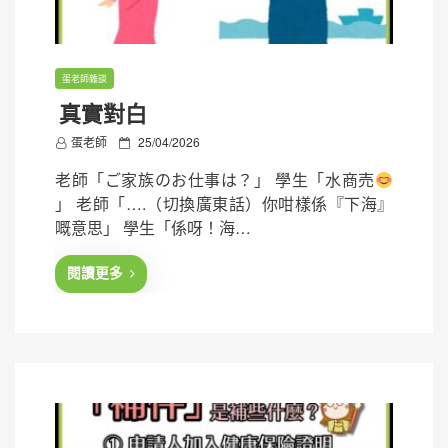
蛋老師雜談
真實對白
P
蛋老師
25/04/2026
o
老師「ご家族のお仕事は？」 學生「水商売
s
」 老師「….（切換廣東話）你咁樣係『下海』
t
嘅意思」 學生「係呀！海…
e
d
閱讀更多
o
n