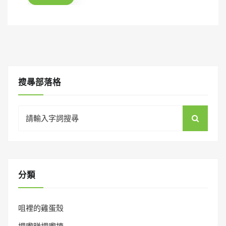
o
n
搜㝷部落格
Search
for:
分類
咀裡的雞蛋殼
埋嚟睇埋嚟揀