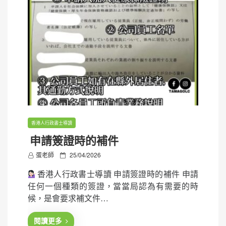
香港人行政書士導讀
申請簽證時的補件
P
蛋老師
25/04/2026
o
香港人行政書士導讀 申請簽證時的補件 申請
s
任何一個種類的簽證，當當局認為有需要的時
t
候，是會要求補文件…
e
d
閱讀更多