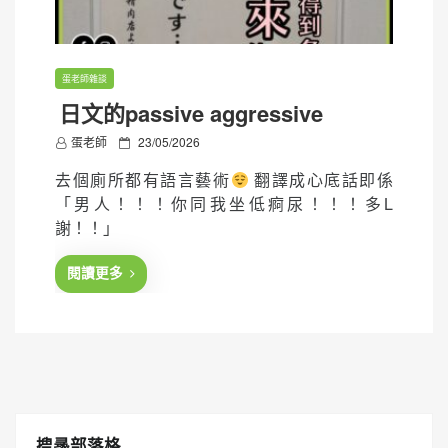
蛋老師雜談
日文的passive aggressive
P
蛋老師
23/05/2026
o
去個廁所都有語言藝術
翻譯成心底話即係
s
「男人！！！你同我坐低痾尿！！！多L
t
謝！！」
e
d
閱讀更多
o
n
搜㝷部落格