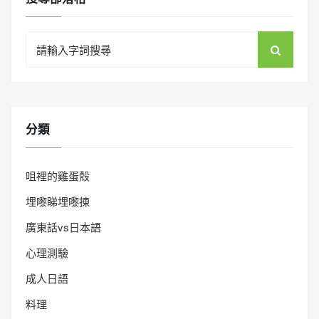
Search
for:
分類
咀裡的雞蛋殼
埋嚟睇埋嚟揀
廣東話vs日本語
心理測驗
成人日語
料理