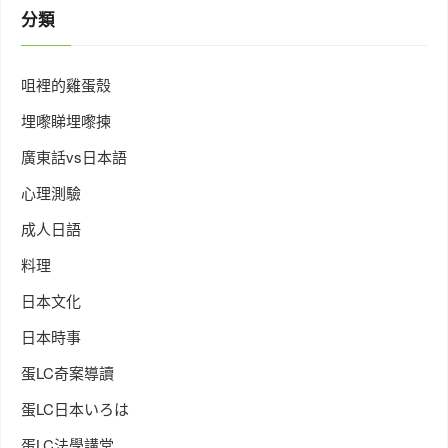
分類
咀裡的雞蛋殼
埋嚟睇埋嚟揀
廣東話vs日本語
心理測驗
成人日語
料理
日本文化
日本時事
蛋LC奇案導讀
蛋LC日本いろは
蛋LC法學講堂