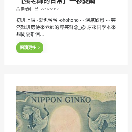
【蛋老師的日常】一秒變調
P
蛋老師
27/07/2017
o
初班上課~樂也融融~ohohoho~~ 深感欣慰~~ 突
s
然就班房傳來老師的爆笑聲@_@ 原來同學本來
t
想問隔離個…
e
d
閱讀更多
o
n