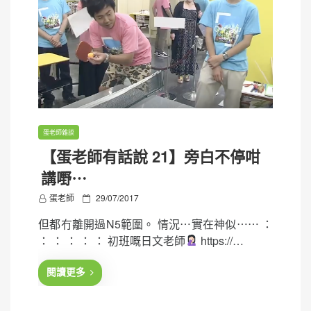
蛋老師雜談
【蛋老師有話說 21】旁白不停咁
講嘢⋯
P
蛋老師
29/07/2017
o
但都冇離開過N5範圍。 情況⋯實在神似⋯⋯ ：
s
： ： ： ： ： 初班嘅日文老師
https://…
t
e
閱讀更多
d
o