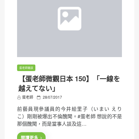
蛋老師雜談
【蛋老師微觀日本 150】「一線を
越えてない」
P
蛋老師
28/07/2017
o
前藝員現參議員的今井絵里子（いまい えり
s
こ）剛剛被爆出不倫醜聞。#蛋老師 想說的不是
t
那個醜聞，而是當事人談及這…
e
d
閱讀更多