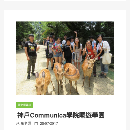
n
蛋老師雜談
神戶Communica學院嘅遊學團
P
蛋老師
28/07/2017
o