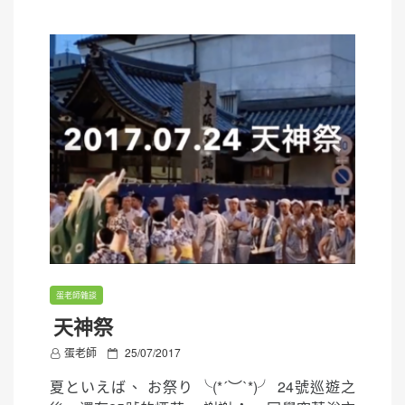
蛋老師雜談
天神祭
P
蛋老師
25/07/2017
o
夏といえば、 お祭り ╰(*´︶`*)╯ 24號巡遊之
s