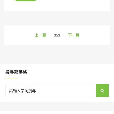
n
文
上一頁
353
下一頁
章
導
覽
搜㝷部落格
Search
for: