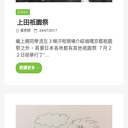
日本文化
上田祇園祭
P
蛋老師
24/07/2017
o
繼上週同學流左３噸汗咁現場介紹過嘅京都祇園
s
祭之外，其實日本各地都有其他祇園祭 ７月２
t
２日就舉行了”…
e
d
閱讀更多
o
n