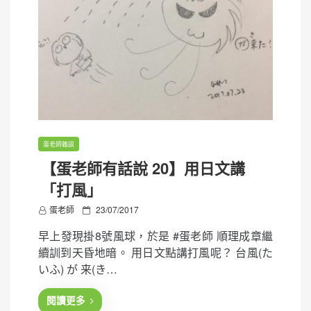
蛋老師雜談
【蛋老師有話說 20】用日文講
「打風」
P
蛋老師
23/07/2017
o
早上發現掛8號風球，於是 #蛋老師 順理成章繼
s
續訓到天昏地暗。 用日文點講打風呢？ 台風(た
t
いふ) が 来(き…
e
d
閱讀更多
o