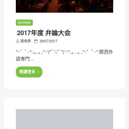
蛋老師雜談
2017年度 弁論大会
P
蛋老師
28/07/2017
o
*･゜ﾟ･*:.｡..｡.:*･'(*ﾟ▽ﾟ*)’･*:.｡. .｡.:*･゜ﾟ･* 関西外
s
語専門…
t
e
閱讀更多
d
o
n