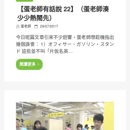
【蛋老師有話說 22】（蛋老師湊
少少熱鬧先）
P
蛋老師
29/07/2017
o
今日呢篇文章引來不少迴響，蛋老師想趁機指出
s
幾個誤會： 1）オフィサー、ガソリン・スタン
t
ド 這些並不叫「片仮名英…
e
d
閱讀更多
o
n