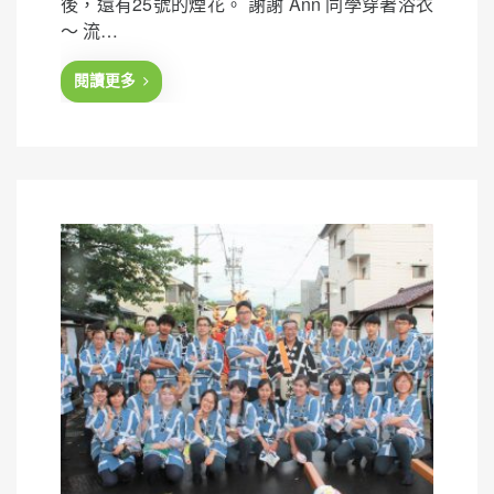
後，還有25號的煙花。 謝謝 Ann 同學穿著浴衣
t
～ 流…
e
d
閱讀更多
o
n