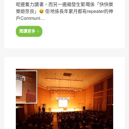
呢邊奮力讀書，而另一邊廂發生緊嘅係「快快樂
s
樂遊奈良」
佢地係長年累月都有repeater的神
t
戶Communi…
e
d
閱讀更多
o
n