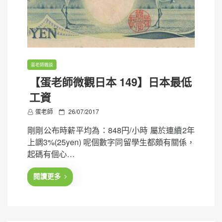
蛋老師雜談
【蛋老師微觀日本 149】日本最低
工資
P
蛋老師
26/07/2017
o
剛剛公布時薪平均為：848円/小時 屬於連續2年
s
上調3%(25yen) 呢個數字同留學生都頗有關係，
t
起碼有個心…
e
d
閱讀更多
o
n