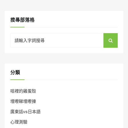
搜㝷部落格
Search
for:
分類
咀裡的雞蛋殼
埋嚟睇埋嚟揀
廣東話vs日本語
心理測驗