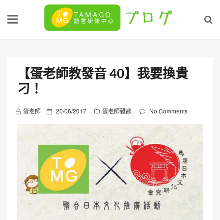
Skip
to
content
【蛋老師教發音 40】我要換貴
刁！
P
蛋老師
20/06/2017
蛋老師雜談
No Comments
o
s
t
e
d
o
n