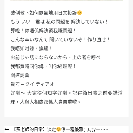
破例教下如何霸氣地用日文投訴
もう いい！君は 私の問題を 解決していない！
算啦！你唔係解決緊我嘅問題！
こんな辛いなんて 聞いていないぞ！作り直せ！
我唔知咁辣，換過！
お前じゃ話にならないから、上の者を呼べ！
我都費時同你講，叫你經理嚟！
關連詞彙
貴刁 – クイ ティアオ
好喇～ 大家得個知字好喇。記得衝出嚟之前要講道
理，人與人相處都係人貴自重啦。
文
【蛋老師的日常】淡定
係一種優雅( ´Д`)y━･~~