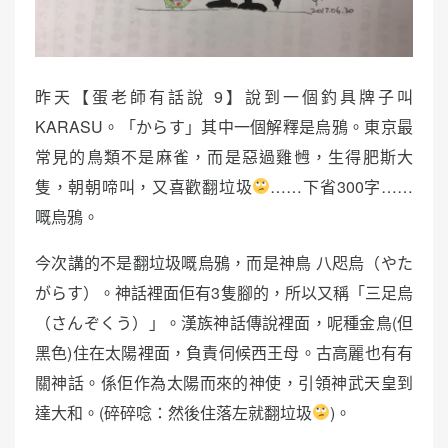
昨天【蛋老師有話說 9】說到一個釣具牌子叫
KARASU。「からす」其中一個解釋是烏鴉。東京最
常見的鳥類不是麻雀，而是惡過雞乸，生得肥斯大
隻，朝朝啼叫，又喜歡翻垃圾
……下省300字……
嘅烏鴉。
今次講的不是翻垃圾嘅烏鴉，而是神鳥 八咫烏（やた
がらす）。神話裡面佢有3隻腳的，所以又稱「三足烏
（さんぞくう）」。漢族神話傳說裡面，呢種金鳥(但
黑色)住在太陽裡面，負責伺候西王母。古高麗也有有
關神話。係佢作為太陽而來的神使，引領神武天皇到
達大和。(碎碎唸：然後住落左就翻垃圾
)。