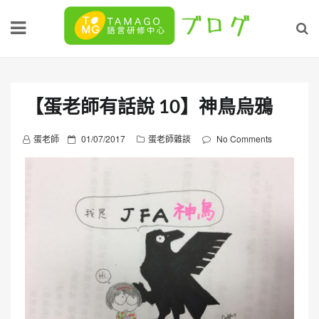
Skip
to
content
【蛋老師有話說 10】神鳥烏鴉
P
蛋老師
01/07/2017
蛋老師雜談
No Comments
o
s
t
e
d
o
n