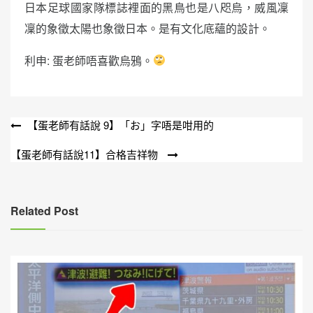
日本足球國家隊標誌裡面的黑鳥也是八咫烏，威風凜
凜的象徵太陽也象徵日本。是有文化底蘊的設計。
利申: 蛋老師唔喜歡烏鴉。
文
【蛋老師有話說 9】「お」字唔是咁用的
章
【蛋老師有話說11】合格吉祥物
導
覽
Related Post