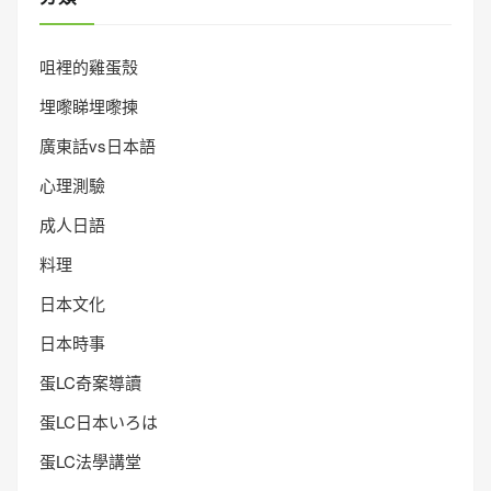
咀裡的雞蛋殼
埋嚟睇埋嚟揀
廣東話vs日本語
心理測驗
成人日語
料理
日本文化
日本時事
蛋LC奇案導讀
蛋LC日本いろは
蛋LC法學講堂