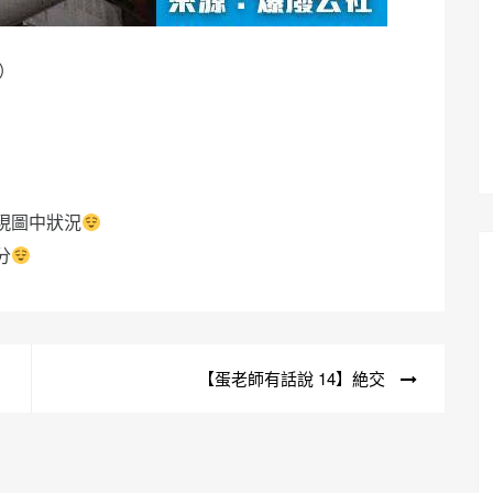
）
現圖中狀況
分
【蛋老師有話說 14】絶交