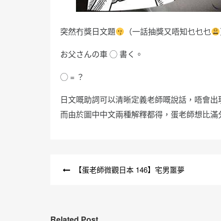
突然冇獎日文題
（一話抽獎又唔知乜乜乜
お父さんの車 ◯ 書く。
◯ = ？
日文嘅助詞可以清晰定義老師嘅說話，唔會出
而由於圖中中文兩種解釋都得，蛋老師想比滿
文
【蛋老師微觀日本 146】宅男噩夢
章
導
覽
Related Post