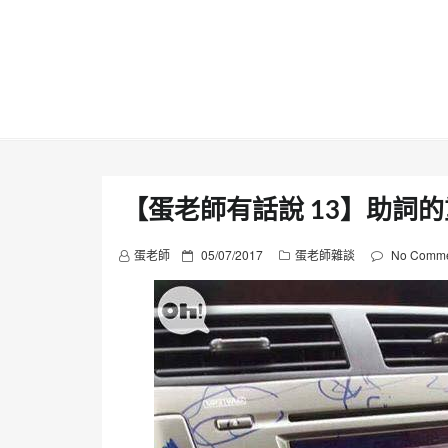
Skip
to
content
【蛋老師有話說 13】助詞
P
蛋老師
05/07/2017
蛋老師雜談
No Comme
o
s
t
e
d
o
n