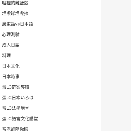
咀裡的雞蛋殼
埋嚟睇埋嚟揀
廣東話vs日本語
心理測驗
成人日語
料理
日本文化
日本時事
蛋LC奇案導讀
蛋LC日本いろは
蛋LC法學講堂
蛋LC語言文化講堂
蛋老師陪你睇