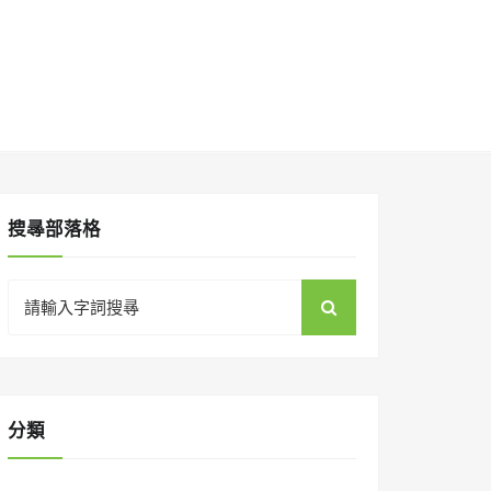
搜㝷部落格
Search
for:
分類