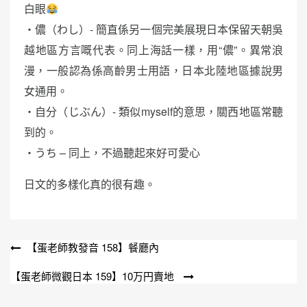
白眼
・儂（わし）- 簡直係另一個完美展現日本保留天朝吳
越地區方言嘅代表。同上海話一樣，用“儂”。異常浪
漫，一般認為係高齡男士用語，日本北陸地區據說男
女通用。
・自分（じぶん）- 類似myself的意思，關西地區常聽
到的。
・うち – 同上，不過聽起來好可愛心
日文的多樣化真的很有趣。
文
【蛋老師教發音 158】餐廳內
章
【蛋老師微觀日本 159】10万円賣地
導