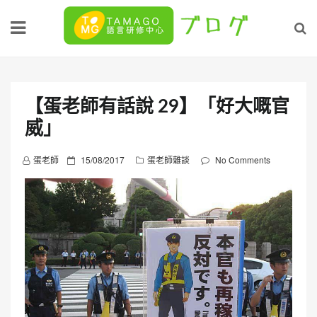
Skip
to
content
【蛋老師有話說 29】「好大嘅官
威」
P
蛋老師
15/08/2017
蛋老師雜談
No Comments
o
s
t
e
d
o
n