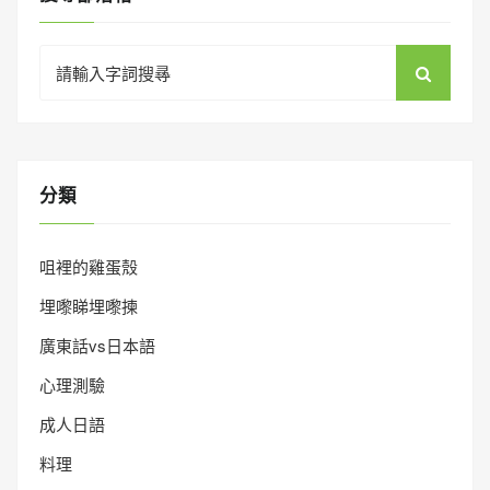
Search
for:
分類
咀裡的雞蛋殼
埋嚟睇埋嚟揀
廣東話vs日本語
心理測驗
成人日語
料理