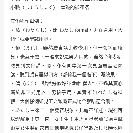
小職（しょうしょく）- 本職的謙讓語。
其他稍作舉例：
・私（わたくし）- 比 わたし formal，男女通用。大
個仔就要學識用喇。
・俺（おれ）- 雖然廣東話比較少用，但一如字面所
見，豪氣干雲，一般來說是男人用的，雖然今年都偶
然見到女仔講，嗯，亦有同學第一次見面痛蛋老師
講，聽到頗有震攝四方（都係我一個啦下）嘅效果。
・僕（ぼく）- 雖然好似好謙虛咁“僕人”，不過其實亦
屬於非正式用於，男孩子用，其實不如わたし有禮
貌，大個仔例如見工之類嘅正式場合就唔適合喇。
・あたし – 來自一個發音現象，此處不詳述，現在可
以理解為！東！京！女！生！用語。蛋老師試過目擊
東京女生聽到來自其他地區嘅女仔講あたし嘅時候翻