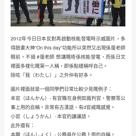
2012年今日日本反對再啟動核能發電時示威圖片，多
得臉書大神”On this day”功能所以突然又出現係蛋老師
眼前。不過 #蛋老師 想講嘅唔係核能發電，而係日文
裡面多樣化嘅第一人稱，即係點樣稱呼自己。
除咗「我（わたし）」之外仲有好多。
圖片裡面就是一個同學們日常比較少見嘅例子：
本官（ほんかん）- 有官職在身例如裁判官，警察等公
事上用的自稱。非常有古漢語，有d官威嘅感覺。
小官（しょうかん）- 本官的謙讓語。
此外還有：
本職（ほんしょく）- 公務員在公務上用的自稱。