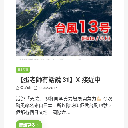
日本時事
【蛋老師有話說 31】X 接近中
P
蛋老師
22/08/2017
o
話說「天鴿」即將同李氏力場展開角力
今次
s
颱風命名來自日本，所以除咗叫佢做台風13號，
t
佢都有個日文名／國際命…
e
d
閱讀更多