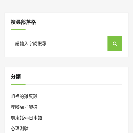
搜㝷部落格
Search
for:
分類
咀裡的雞蛋殼
埋嚟睇埋嚟揀
廣東話vs日本語
心理測驗