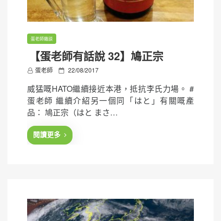
蛋老師雜談
【蛋老師有話說 32】鳩正宗
P
蛋老師
22/08/2017
o
威猛嘅HATO繼續接近本港，抵抗李氏力場。 #
s
蛋老師 繼續介紹另一個同「はと」有關嘅產
t
品： 鳩正宗（はと まさ…
e
d
閱讀更多
o
n