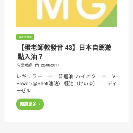
蛋老師雜談
【蛋老師教發音 43】日本自駕遊
點入油？
P
蛋老師
22/08/2017
o
レギュラー ＝ 普通油 ハイオク ＝ V-
s
Power (@Shell油站） 軽油（けいゆ）＝ ディ
t
ーゼル ＝ …
e
d
閱讀更多
o
n