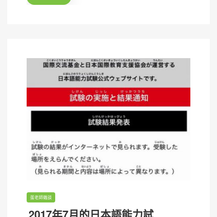
o
n
蛋老師雜談
2017年7月的日本語能力試