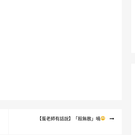
【蛋老師有話說】「殺無赦」喎