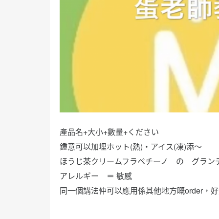
產品名+大小+數量+ください
鍾意可以加埋ホット(熱)・アイス(凍)添～
ほうじ茶クリームフラペチーノ の グラン
アレルギー ＝ 敏感
同一個講法仲可以應用係其他地方嘅order，