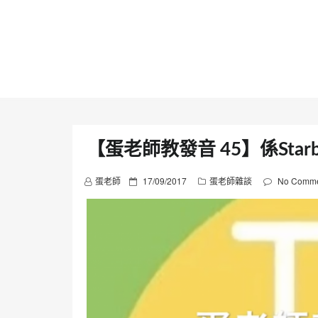
Skip
to
content
【蛋老師教發音 45】係Star
P
蛋老師
17/09/2017
蛋老師雜談
No Comme
o
s
t
e
d
o
n