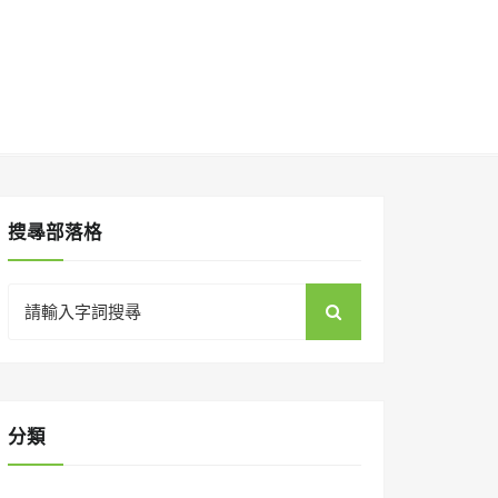
搜㝷部落格
Search
for:
分類