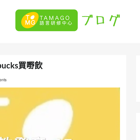
bucks買嘢飲
nts