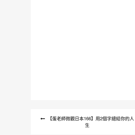
文
【蛋老師微觀日本166】用2個字總結你的人
章
生
導