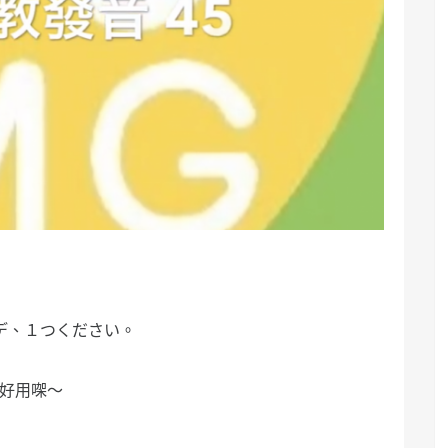
デ、１つください。
好好用㗎～