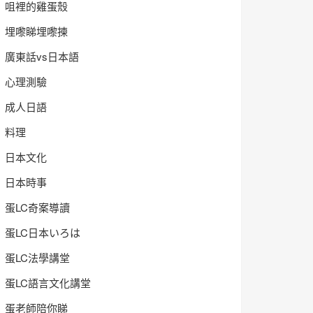
咀裡的雞蛋殼
埋嚟睇埋嚟揀
廣東話vs日本語
心理測驗
成人日語
料理
日本文化
日本時事
蛋LC奇案導讀
蛋LC日本いろは
蛋LC法學講堂
蛋LC語言文化講堂
蛋老師陪你睇