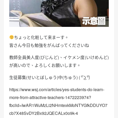
ちょっと化粧して来まーす。
皆さん今日も勉強をがんばってくださいね
教師全員美人度(びじんど)、イケメン度(いけめんど)
が高いので、よろしくお願いします。
生徒募集(せいとぼしゅう)中(ちゅう) ( ͡° ͜ʖ ͡°)
https://www.wsj.com/articles/yes-students-do-learn-
more-from-attractive-teachers-1472223974?
fbclid=IwAR1WuMzLi2NHmtexkMoNTYGfkDDUYO7
cb7X48SvDY2Bx92JQECALx0o9k-4