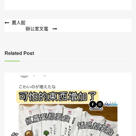
文
薦人館
辦公室叉電
章
導
覽
Related Post