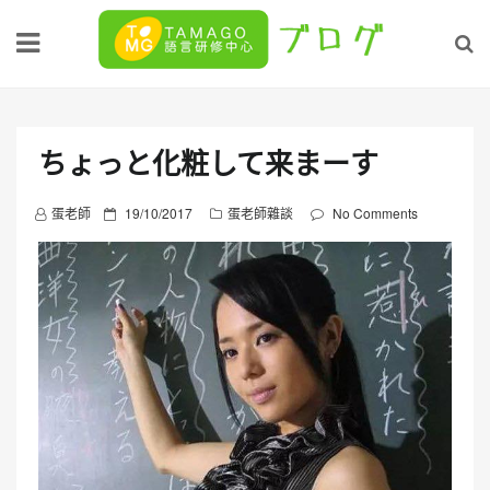
Skip
to
content
ちょっと化粧して来まーす
P
蛋老師
19/10/2017
蛋老師雜談
No Comments
o
s
t
e
d
o
n