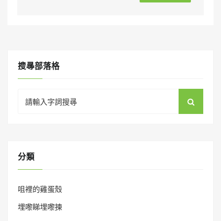
搜㝷部落格
Search
for:
分類
咀裡的雞蛋殼
埋嚟睇埋嚟揀