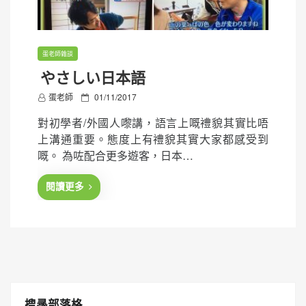
蛋老師雜談
やさしい日本語
P
蛋老師
01/11/2017
o
對初學者/外國人嚟講，語言上嘅禮貌其實比唔
s
上溝通重要。態度上有禮貌其實大家都感受到
t
嘅。 為咗配合更多遊客，日本…
e
d
閱讀更多
o
n
搜㝷部落格