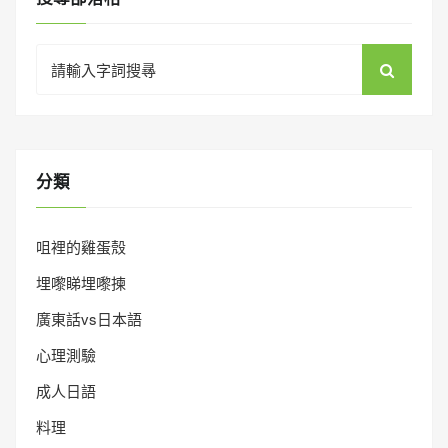
Search
for:
分類
咀裡的雞蛋殼
埋嚟睇埋嚟揀
廣東話vs日本語
心理測驗
成人日語
料理