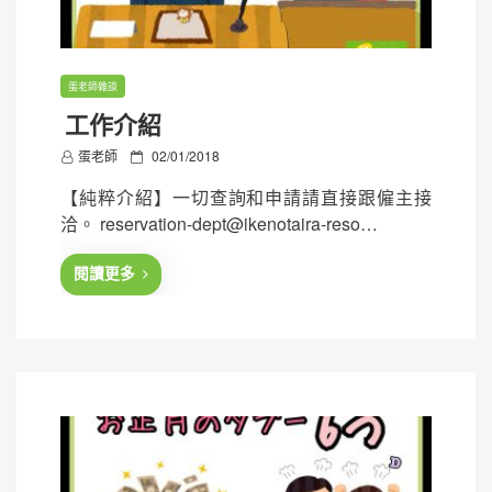
蛋老師雜談
工作介紹
P
蛋老師
02/01/2018
o
【純粹介紹】一切查詢和申請請直接跟僱主接
s
洽。 reservation-dept@ikenotaira-reso…
t
e
閱讀更多
d
o
n