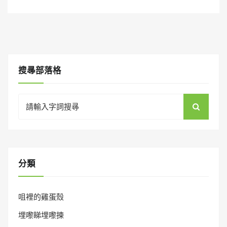
n
搜㝷部落格
Search
for:
分類
咀裡的雞蛋殼
埋嚟睇埋嚟揀