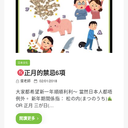
日本文化
正月的禁忌6項
P
蛋老師
02/01/2018
o
大家都希望新一年順順利利～ 當然日本人都唔
s
例外。 新年期間係指： 松の内(まつのうち)
t
OR 正月 三が日(…
e
d
閱讀更多
o