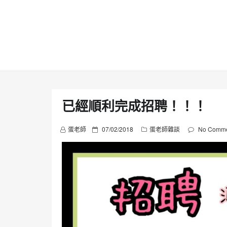
Skip
to
content
已經順利完成招聘！！！
P
蛋老師
07/02/2018
蛋老師雜談
No Comme
o
s
t
e
d
o
n