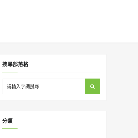
搜㝷部落格
Search
for:
分類