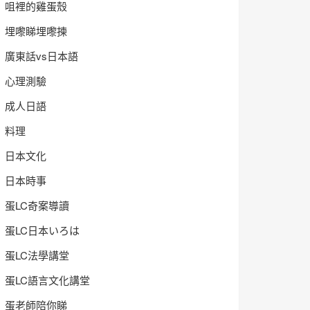
咀裡的雞蛋殼
埋嚟睇埋嚟揀
廣東話vs日本語
心理測驗
成人日語
料理
日本文化
日本時事
蛋LC奇案導讀
蛋LC日本いろは
蛋LC法學講堂
蛋LC語言文化講堂
蛋老師陪你睇