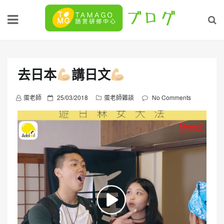
Skip
to
content
去日本
講日文
P
蛋老師
25/03/2018
蛋老師雜談
No Comments
o
s
t
e
d
o
n