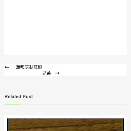
文
一滴都唔剩嘅樽
兄弟
章
導
覽
Related Post