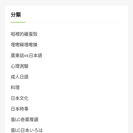
分類
咀裡的雞蛋殼
埋嚟睇埋嚟揀
廣東話vs日本語
心理測驗
成人日語
料理
日本文化
日本時事
蛋LC奇案導讀
蛋LC日本いろは