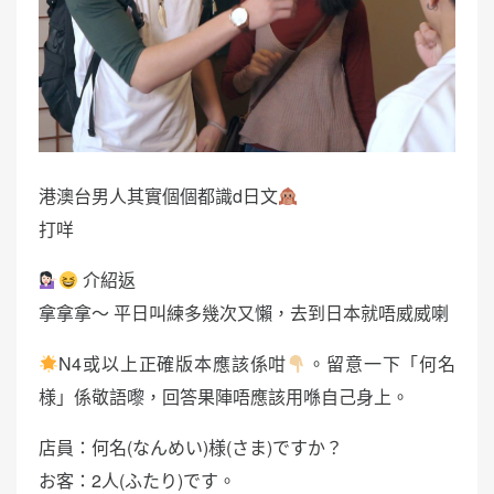
港澳台男人其實個個都識d日文
打咩
介紹返
拿拿拿～ 平日叫練多幾次又懶，去到日本就唔威威喇
N4或以上正確版本應該係咁
。留意一下「何名
様」係敬語嚟，回答果陣唔應該用喺自己身上。
店員：何名(なんめい)様(さま)ですか？
お客：2人(ふたり)です。