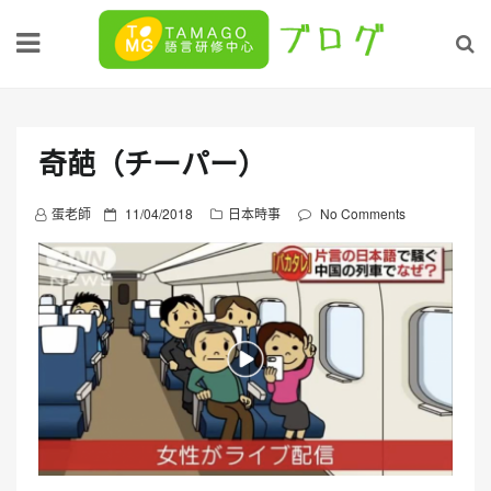
Skip
to
content
奇葩（チーパー）
P
蛋老師
11/04/2018
日本時事
No Comments
o
s
t
e
d
o
n