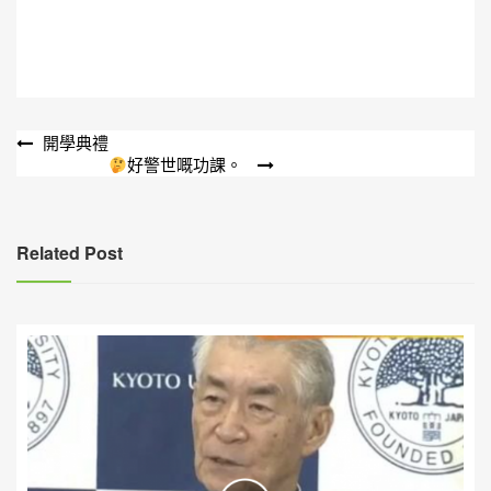
文
開學典禮
好警世嘅功課。
章
導
覽
Related Post