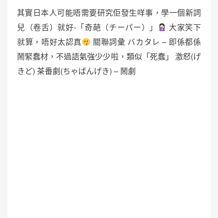
其實日本人可能唔需要研究佢發生咩事，學一個新詞
兒（卷舌）就好-「奇葩（チーパー）」
大家笑下
就算，唔好太認真
關聯詞彙 バカタレ – 即係都係
鬧緊蠢材，不過語氣強少少啦，類似「死蠢」 激怒(げ
きど) 茶番劇(ちゃばんげき) – 鬧劇