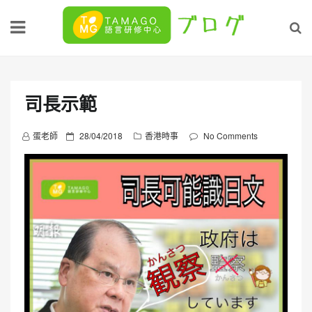
Skip
to
content
司長示範
P
蛋老師
28/04/2018
香港時事
No Comments
o
s
t
e
d
o
n