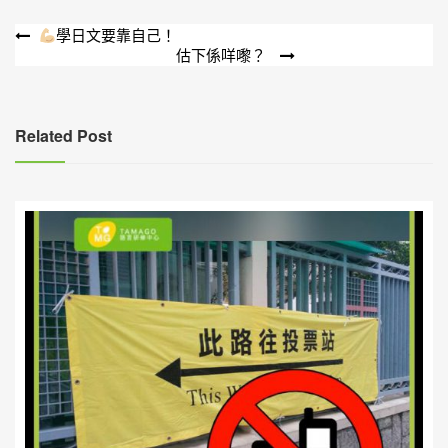
文
學日文要靠自己！
估下係咩嚟？
章
導
覽
Related Post