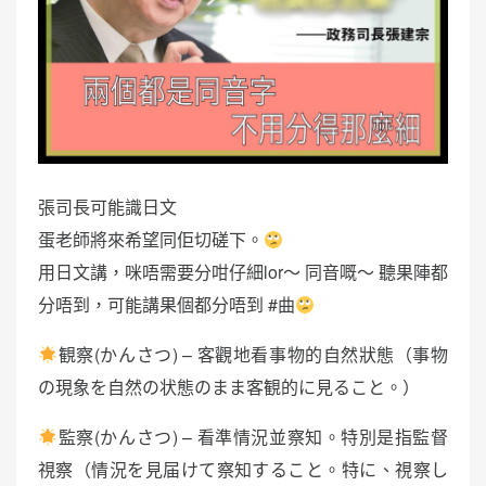
張司長可能識日文
蛋老師將來希望同佢切磋下。
用日文講，咪唔需要分咁仔細lor～ 同音嘅～ 聽果陣都
分唔到，可能講果個都分唔到 #曲
観察(かんさつ) – 客觀地看事物的自然狀態（事物
の現象を自然の状態のまま客観的に見ること。）
監察(かんさつ) – 看準情況並察知。特別是指監督
視察（情況を見届けて察知すること。特に、視察し