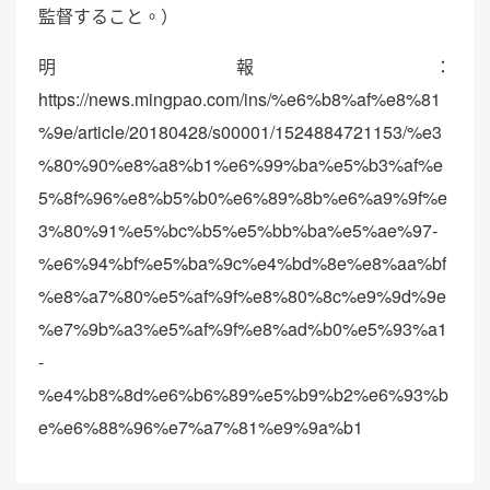
監督すること。）
明報：
https://news.mingpao.com/ins/%e6%b8%af%e8%81
%9e/article/20180428/s00001/1524884721153/%e3
%80%90%e8%a8%b1%e6%99%ba%e5%b3%af%e
5%8f%96%e8%b5%b0%e6%89%8b%e6%a9%9f%e
3%80%91%e5%bc%b5%e5%bb%ba%e5%ae%97-
%e6%94%bf%e5%ba%9c%e4%bd%8e%e8%aa%bf
%e8%a7%80%e5%af%9f%e8%80%8c%e9%9d%9e
%e7%9b%a3%e5%af%9f%e8%ad%b0%e5%93%a1
-
%e4%b8%8d%e6%b6%89%e5%b9%b2%e6%93%b
e%e6%88%96%e7%a7%81%e9%9a%b1