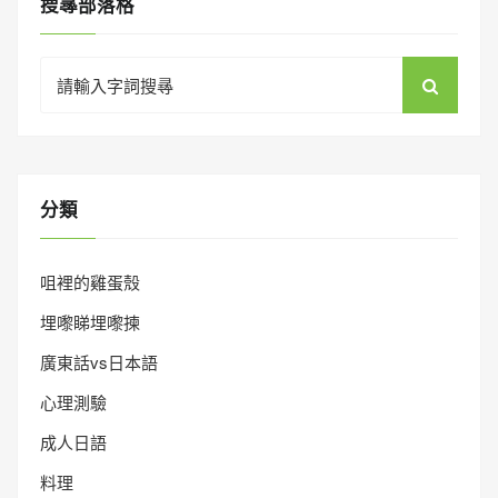
搜㝷部落格
Search
for:
分類
咀裡的雞蛋殼
埋嚟睇埋嚟揀
廣東話vs日本語
心理測驗
成人日語
料理